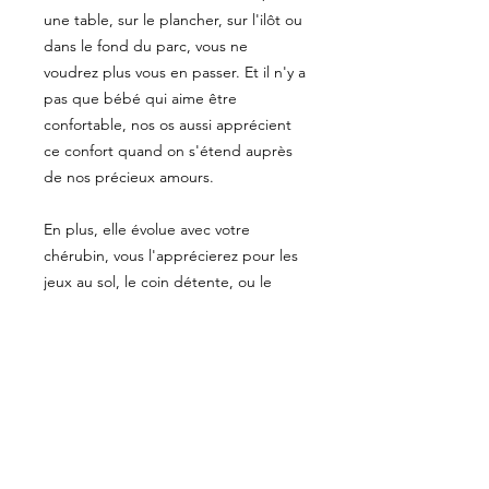
une table, sur le plancher, sur l'ilôt ou
dans le fond du parc, vous ne
voudrez plus vous en passer. Et il n'y a
pas que bébé qui aime être
confortable, nos os aussi apprécient
ce confort quand on s'étend auprès
de nos précieux amours.
En plus, elle évolue avec votre
chérubin, vous l'apprécierez pour les
jeux au sol, le coin détente, ou le
temps d'écran.
PRÉCISIONS
Les tissus sont pré-lavés pour éviter
ENTRETIEN
un rétrécissement inopportun;
chaque pièce est surjetée avant
Laver à l'eau froide au cycle régulier
d'être assemblée pour éviter