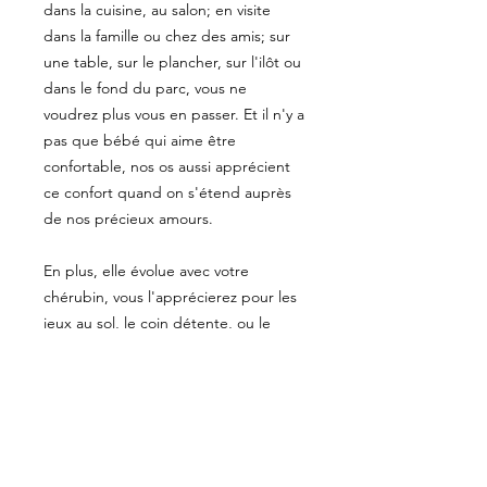
dans la cuisine, au salon; en visite
dans la famille ou chez des amis; sur
une table, sur le plancher, sur l'ilôt ou
dans le fond du parc, vous ne
voudrez plus vous en passer. Et il n'y a
pas que bébé qui aime être
confortable, nos os aussi apprécient
ce confort quand on s'étend auprès
de nos précieux amours.
En plus, elle évolue avec votre
chérubin, vous l'apprécierez pour les
jeux au sol, le coin détente, ou le
temps d'écran.
PRÉCISIONS
Les tissus sont pré-lavés pour éviter
ENTRETIEN
un rétrécissement inopportun;