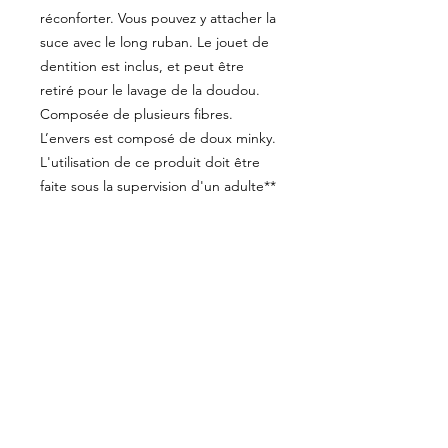
réconforter. Vous pouvez y attacher la
suce avec le long ruban. Le jouet de
dentition est inclus, et peut être
retiré pour le lavage de la doudou.
Composée de plusieurs fibres.
L’envers est composé de doux minky.
L'utilisation de ce produit doit être
faite sous la supervision d'un adulte**
ENTRETIEN
Laver et sécher à la machine
DIMENSIONS (Approximatives)
12.5 '' X 12.5 '' - 32 cm X 32 cm
CUEILLETTE
Vous pouvez éviter les frais de
PRÉCISIONS
livraison en venant chercher votre
commande. Je communiquerai avec